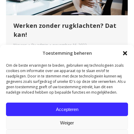
Werken zonder rugklachten? Dat
kan!
Nieuws
By
admin
november 16, 2023
Toestemming beheren
Heb je een zittend beroep of maak je veel en
vaak dezelfde bewegingen tijdens je werk? Heb
Om de beste ervaringen te bieden, gebruiken wij technologieën zoals
je daarom regelmatig last van je rug? Heel
cookies om informatie over uw apparaat op te slaan en/of te
herkenbaar en onnodig! Door onze
raadplegen. Door in te stemmen met deze technologieën kunnen wij
gegevens zoals surfgedrag of unieke ID's op deze site verwerken. Als u
samenwerking met OriGENE kunnen we nu het
geen toestemming geeft of uw toestemming intrekt, kan dit een
Rug Vitaliteit Programma aanbieden. Dit
nadelige invloed hebben op bepaalde functies en mogelijkheden.
programma is een bewezen effectieve methode
om werkend Nederland van een vitale rug…
Accepteren
Weiger