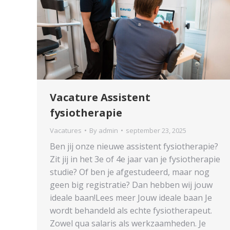
Vacature Assistent
fysiotherapie
Vacatures
By
admin
september 23, 2025
Ben jij onze nieuwe assistent fysiotherapie?
Zit jij in het 3e of 4e jaar van je fysiotherapie
studie? Of ben je afgestudeerd, maar nog
geen big registratie? Dan hebben wij jouw
ideale baan!Lees meer Jouw ideale baan Je
wordt behandeld als echte fysiotherapeut.
Zowel qua salaris als werkzaamheden. Je