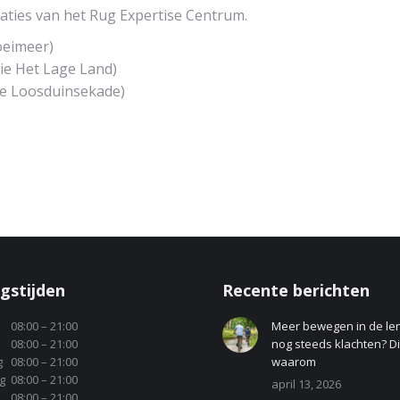
aties van het Rug Expertise Centrum.
oeimeer)
ie Het Lage Land)
ie Loosduinsekade)
gstijden
Recente berichten
08:00 – 21:00
Meer bewegen in de le
08:00 – 21:00
nog steeds klachten? Dit
g
08:00 – 21:00
waarom
g
08:00 – 21:00
april 13, 2026
08:00 – 21:00