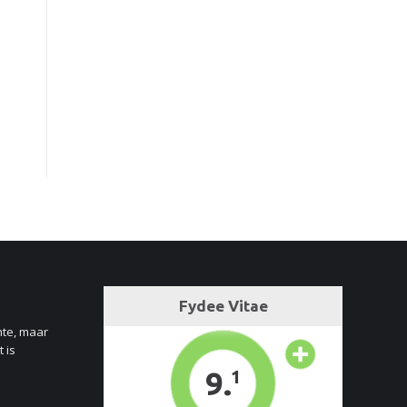
nte, maar
 is