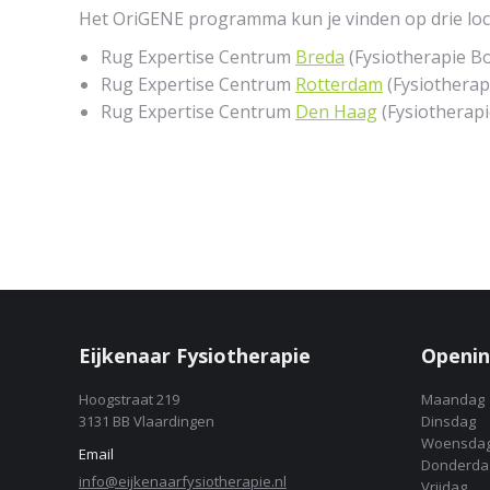
Het OriGENE programma kun je vinden op drie loc
Rug Expertise Centrum
Breda
(Fysiotherapie B
Rug Expertise Centrum
Rotterdam
(Fysiotherap
Rug Expertise Centrum
Den Haag
(Fysiotherap
Eijkenaar Fysiotherapie
Openin
Hoogstraat 219
Maandag
3131 BB Vlaardingen
Dinsdag
Woensda
Email
Donderda
info@eijkenaarfysiotherapie.nl
Vrijdag