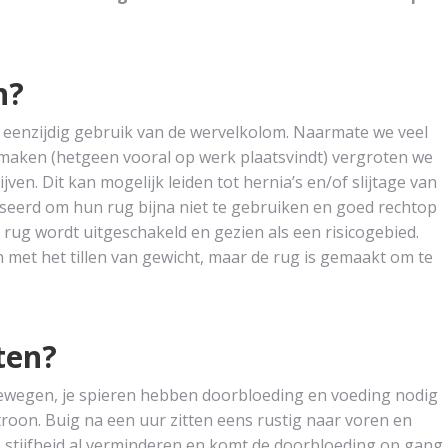
n?
 eenzijdig gebruik van de wervelkolom. Naarmate we veel
 maken (hetgeen vooral op werk plaatsvindt) vergroten we
ven. Dit kan mogelijk leiden tot hernia’s en/of slijtage van
seerd om hun rug bijna niet te gebruiken en goed rechtop
De rug wordt uitgeschakeld en gezien als een risicogebied.
 met het tillen van gewicht, maar de rug is gemaakt om te
ten?
bewegen, je spieren hebben doorbloeding en voeding nodig
roon. Buig na een uur zitten eens rustig naar voren en
e stijfheid al verminderen en komt de doorbloeding op gang.