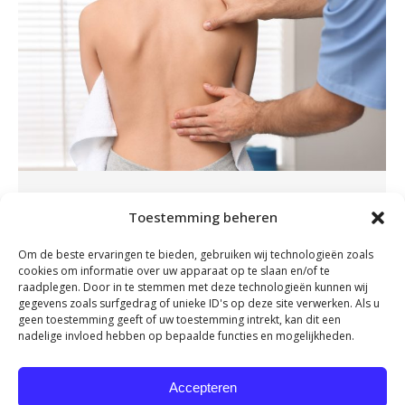
Scoliose en kyfose: wat is het en
Toestemming beheren
wat kunt u doen?
Om de beste ervaringen te bieden, gebruiken wij technologieën zoals
Nieuws
By
fydeevitae
januari 10, 2024
cookies om informatie over uw apparaat op te slaan en/of te
Heeft u weleens het idee dat uw rug niet
raadplegen. Door in te stemmen met deze technologieën kunnen wij
gegevens zoals surfgedrag of unieke ID's op deze site verwerken. Als u
helemaal recht staat? Lijkt hij naar links of
geen toestemming geeft of uw toestemming intrekt, kan dit een
rechts af te wijken of heeft u het idee dat u een
nadelige invloed hebben op bepaalde functies en mogelijkheden.
‘bochel’ aan het ontwikkelen bent? En heeft u
daardoor vaak rugpijn, spierpijn of kunt u zich
Accepteren
minder goed bewegen? Dan is het tijd om de