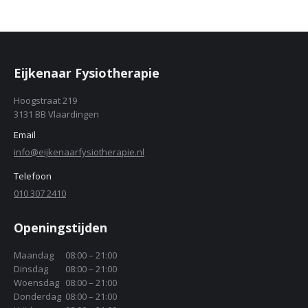
Eijkenaar Fysiotherapie
Hoogstraat 219
3131 BB Vlaardingen
Email
info@eijkenaarfysiotherapie.nl
Telefoon
010 307 2410
Openingstijden
Maandag
08:00 – 21:00
Dinsdag
08:00 – 21:00
Woensdag
08:00 – 21:00
Donderdag
08:00 – 21:00