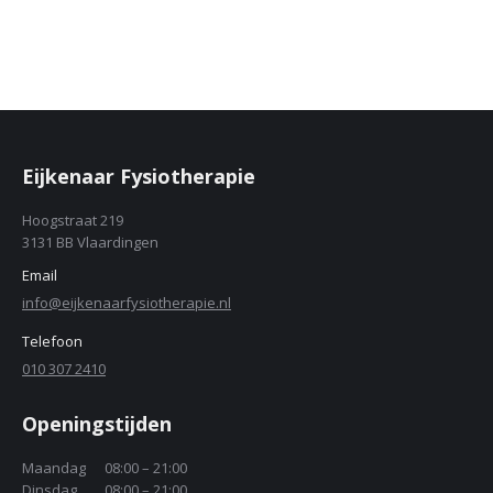
Eijkenaar Fysiotherapie
Hoogstraat 219
3131 BB Vlaardingen
Email
info@eijkenaarfysiotherapie.nl
Telefoon
010 307 2410
Openingstijden
Maandag
08:00 – 21:00
Dinsdag
08:00 – 21:00