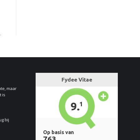
nte, maar
 is
ug bij