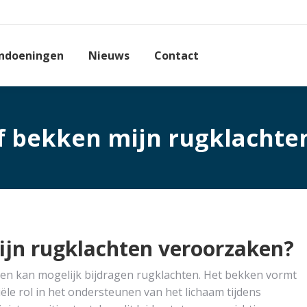
ndoeningen
Nieuws
Contact
f bekken mijn rugklachte
ijn rugklachten veroorzaken?
en kan mogelijk bijdragen rugklachten. Het bekken vormt
ële rol in het ondersteunen van het lichaam tijdens