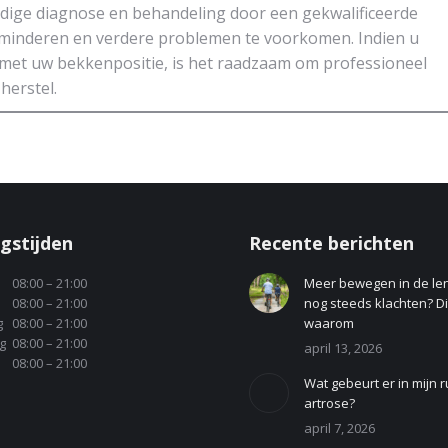
jdige diagnose en behandeling door een gekwalificeerde
rminderen en verdere problemen te voorkomen. Indien u
t met uw bekkenpositie, is het raadzaam om professioneel
herstel.
gstijden
Recente berichten
08:00 – 21:00
Meer bewegen in de le
08:00 – 21:00
nog steeds klachten? Dit
g
08:00 – 21:00
waarom
g
08:00 – 21:00
april 13, 2026
08:00 – 21:00
Wat gebeurt er in mijn r
artrose?
april 7, 2026