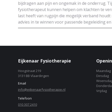
bijdragen aan pijn en ongemak in de onderrug. Ti
fysiotherapeut kunnen helpen om klachten te ve
last heeft van rugpijn die mogelijk verband houd
advies in te winnen voor passende begeleiding en 
Eijkenaar Fysiotherapie
Openin
Hoogstraat 219
Maandag
3131 BB Vlaardingen
Dinsdag
Woensda
Email
Donderda
info@eijkenaarfysiotherapie.nl
Vrijdag
Telefoon
010 307 2410