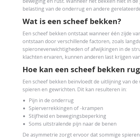
beweging en rust. Wanneer het bekken niet in de ju
belasting van de onderrug en andere gerelateerde
Wat is een scheef bekken?
Een scheef bekken ontstaat wanneer één zijde van 
ontstaan door verschillende factoren, zoals lang
spieronevenwichtigheden of afwijkingen in de st
klachten ervaren, kunnen anderen last krijgen van p
Hoe kan een scheef bekken ru
Een scheef bekken beïnvloedt de uitlijning van de
spieren en gewrichten. Dit kan resulteren in:
Pijn in de onderrug
Spierverrekkingen of -krampen
Stijfheid en bewegingsbeperking
Soms uitstralende pijn naar de benen
De asymmetrie zorgt ervoor dat sommige spieren 