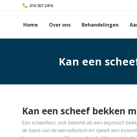
010 307 2410
Home
Over ons
Behandelingen
Aa
Kan een schee
Kan een scheef bekken m
Een scheefken, ook bekend als een asymisch bekk
de basis van de wervelkolom en speelt een essenti